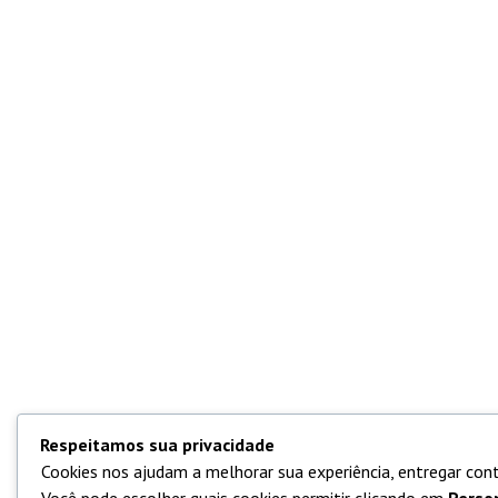
Respeitamos sua privacidade
Cookies nos ajudam a melhorar sua experiência, entregar cont
Você pode escolher quais cookies permitir clicando em
Perso