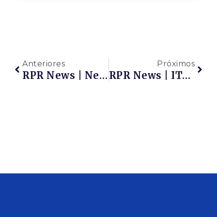
Anteriores
Próximos
RPR News | Neoenergia Promove Desafio Para Start-Ups, Em Busca De Soluções Inovadoras | Inscrições Até Dia 10 De Novembro
RPR News | ITAGUAÍ ENERGY 2021 | Inovação: As Oportunidades Para A Cadeia De Fornecimento Da Economia Do Mar | Quinta-Feira, 4/11, A Partir Das 15h. Inscreva-Se E Participe!!