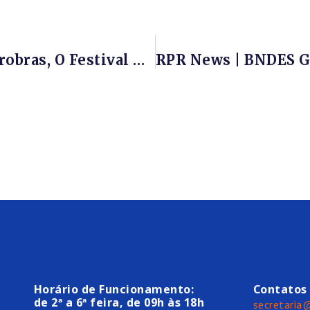
RPR News | Patrocinado Pela Petrobras, O Festival Hacktudo 2021 Começa Hoje (15/10), Trazendo Cultura Digital, Inovação E Sustentabilidade.
Horário de Funcionamento:
Contatos
de 2ª a 6ª feira, de 09h às 18h
secretaria