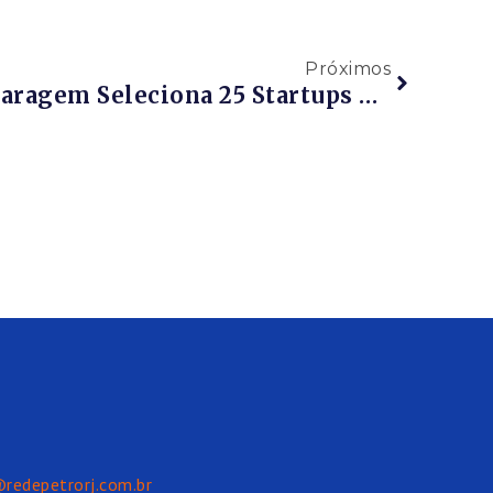
Próximos
RPR News | BNDES Garagem Seleciona 25 Startups De Impacto Socioambiental Para Apoio Financeiro Gratuito
@redepetrorj.com.br