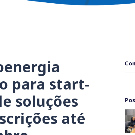
oenergia
Com
 para start-
de soluções
Pos
scrições até