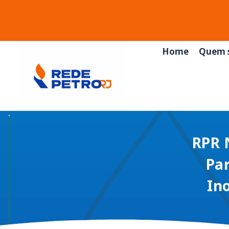
Home
Quem 
RPR 
Par
In