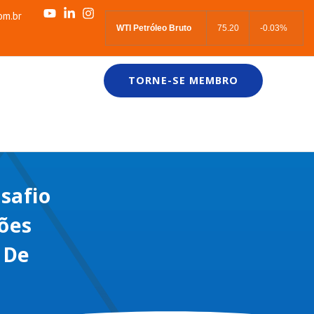
om.br
WTI Petróleo Bruto
75.20
-0.03%
TORNE-SE MEMBRO
safio
ções
 De