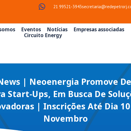
21 99521-3943
secretaria@redepetrorj.c
somos
Eventos
Notícias
Empresas associadas
Circuito Energy
News | Neoenergia Promove De
a Start-Ups, Em Busca De Solu
ovadoras | Inscrições Até Dia 10
Novembro