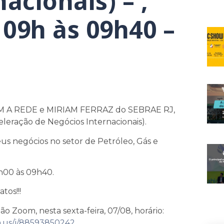
acionais) – ,
 09h às 09h40 –
M A REDE e MIRIAM FERRAZ do SEBRAE RJ,
eração de Negócios Internacionais).
eus negócios no setor de Petróleo, Gás e
9h00 às 09h40.
tos!!!
ião Zoom, nesta sexta-feira, 07/08, horário:
m.us/j/88593850242