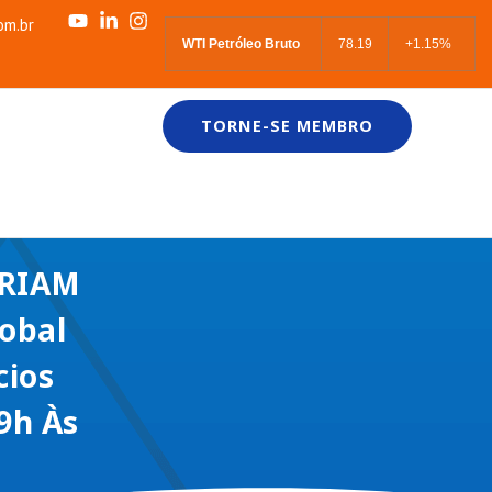
om.br
WTI Petróleo Bruto
78.19
+1.15%
TORNE-SE MEMBRO
IRIAM
obal
cios
09h Às