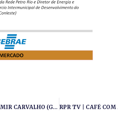
RPR TV | CAFÉ COM A REDE E SAMIR CARVALHO (Grupo ARM) E MARCOS GOMES (MRM Logistics), Sobre LOGÍSTICA NA INDÚSTRIA DO PETRÓLEO E GÁS NO ESTADO DO RIO DE JANEIRO – 31/07/2020