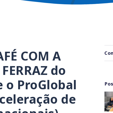
AFÉ COM A
Com
 FERRAZ do
e o ProGlobal
Pos
celeração de