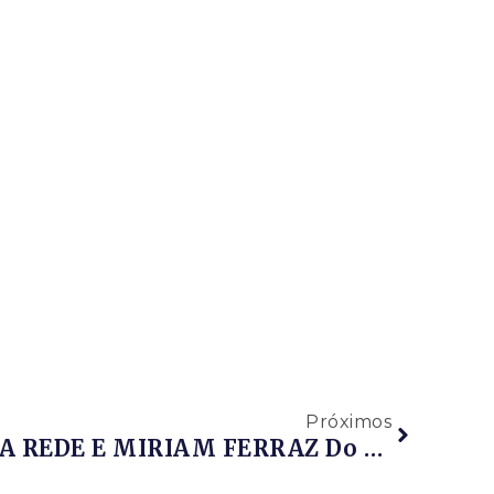
Próximos
RPR TV | CAFÉ COM A REDE E MIRIAM FERRAZ Do Sebrae RJ, Sobre PROGLOBAL (PROGRAMA DE ACELERAÇÃO DE NEGÓCIOS INTERNACIONAIS) – 07/08/2020