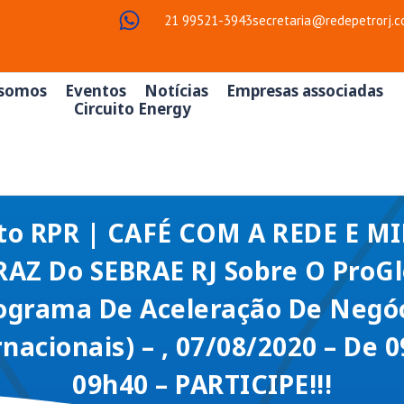
21 99521-3943
secretaria@redepetrorj.c
somos
Eventos
Notícias
Empresas associadas
Circuito Energy
to RPR | CAFÉ COM A REDE E M
RAZ Do SEBRAE RJ Sobre O ProGl
ograma De Aceleração De Negó
nacionais) – , 07/08/2020 – De 
09h40 – PARTICIPE!!!