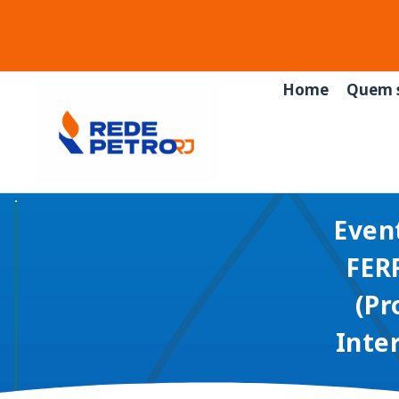
Home
Quem 
Even
FER
(Pr
Inter