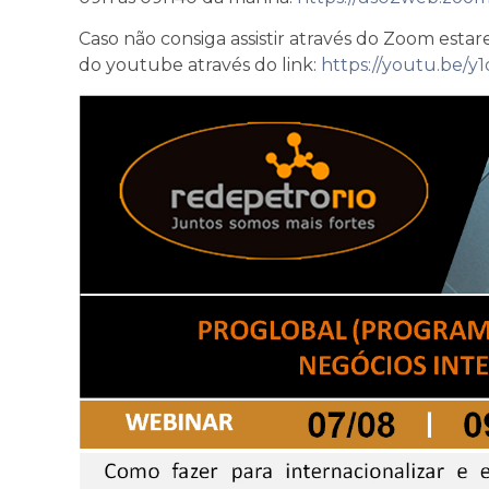
Caso não consiga assistir através do Zoom estar
do youtube através do link:
https://youtu.be/