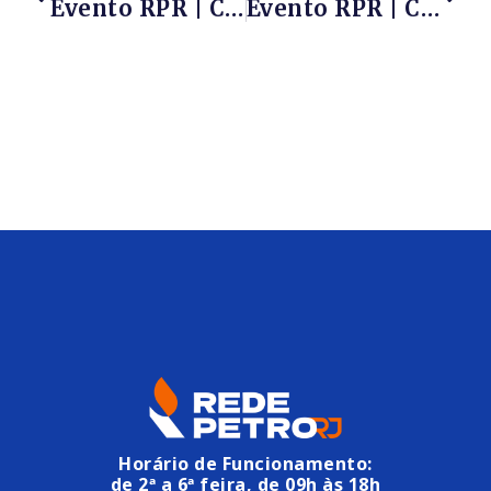
Evento RPR | CAFÉ COM A REDE | SAMIR CARVALHO (Grupo ARM) E MARCOS GOMES (MRM Logistics) | LOGÍSTICA NA INDÚSTRIA DO PETRÓLEO E GÁS NO ESTADO DO RIO DE JANEIRO – NESTA SEXTA-FEIRA, 31/07/2020 – De 09h Às 09h40 – PARTICIPE!!!
Evento RPR | CAFÉ COM A REDE E MIRIAM FERRAZ Do SEBRAE RJ Sobre O ProGlobal (Programa De Aceleração De Negócios Internacionais) – , 07/08/2020 – De 09h Às 09h40 – PARTICIPE!!!
Horário de Funcionamento:
de 2ª a 6ª feira, de 09h às 18h