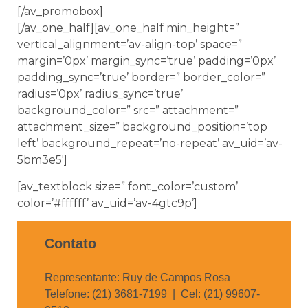
[/av_promobox]
[/av_one_half][av_one_half min_height=”
vertical_alignment=’av-align-top’ space=”
margin=’0px’ margin_sync=’true’ padding=’0px’
padding_sync=’true’ border=” border_color=”
radius=’0px’ radius_sync=’true’
background_color=” src=” attachment=”
attachment_size=” background_position=’top
left’ background_repeat=’no-repeat’ av_uid=’av-
5bm3e5′]
[av_textblock size=” font_color=’custom’
color=’#ffffff’ av_uid=’av-4gtc9p’]
Contato
Representante: Ruy de Campos Rosa
Telefone: (21) 3681-7199 | Cel: (21) 99607-