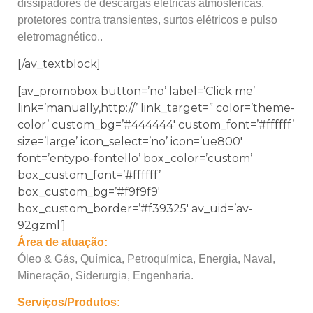
dissipadores de descargas elétricas atmosféricas,
protetores contra transientes, surtos elétricos e pulso
eletromagnético..
[/av_textblock]
[av_promobox button=’no’ label=’Click me’
link=’manually,http://’ link_target=” color=’theme-
color’ custom_bg=’#444444′ custom_font=’#ffffff’
size=’large’ icon_select=’no’ icon=’ue800′
font=’entypo-fontello’ box_color=’custom’
box_custom_font=’#ffffff’
box_custom_bg=’#f9f9f9′
box_custom_border=’#f39325′ av_uid=’av-
92gzml’]
Área de atuação:
Óleo & Gás, Química, Petroquímica, Energia, Naval,
Mineração, Siderurgia, Engenharia.
Serviços/Produtos: