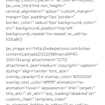
overlay_custom_pattern=” av_uid=’av-11iq9wd’]
[av_one_third first min_height=”
vertical_alignment=” space=” custom_margin=”
margin=’0px’ padding=’0px’ border=”
border_color=” radius=’0px’ background_color=”
src=” background_position=’top left’
background_repeat=’no-repeat’ av_uid=’av-
103ta8t’]
[av_image src=’http://redepetrorio.com.br/wp-
content/uploads/2022/08/marcaRPRJ-
300×134.png’ attachment=’12712′
attachment_size=’medium’ copyright=” caption=”
styling=” align=’center’ font_size=”
overlay_opacity=’0.4′ overlay_color=’#000000′
overlay_text_color=’#ffffff’ animation=’no-
animation’ hover=” appearance=” link=” target=”
title_attr=” alt_attr=” lazy_loading=’disabled’ id=”
custom_class=” template_class=”
av_element_hidden_in_editor=’0′ av_uid=’av-