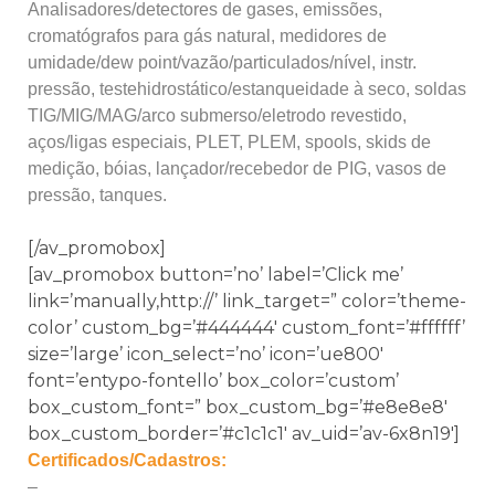
Analisadores/detectores de gases, emissões,
cromatógrafos para gás natural, medidores de
umidade/dew point/vazão/particulados/nível, instr.
pressão, testehidrostático/estanqueidade à seco, soldas
TIG/MIG/MAG/arco submerso/eletrodo revestido,
aços/ligas especiais, PLET, PLEM, spools, skids de
medição, bóias, lançador/recebedor de PIG, vasos de
pressão, tanques.
[/av_promobox]
[av_promobox button=’no’ label=’Click me’
link=’manually,http://’ link_target=” color=’theme-
color’ custom_bg=’#444444′ custom_font=’#ffffff’
size=’large’ icon_select=’no’ icon=’ue800′
font=’entypo-fontello’ box_color=’custom’
box_custom_font=” box_custom_bg=’#e8e8e8′
box_custom_border=’#c1c1c1′ av_uid=’av-6x8n19′]
Certificados/Cadastros:
–