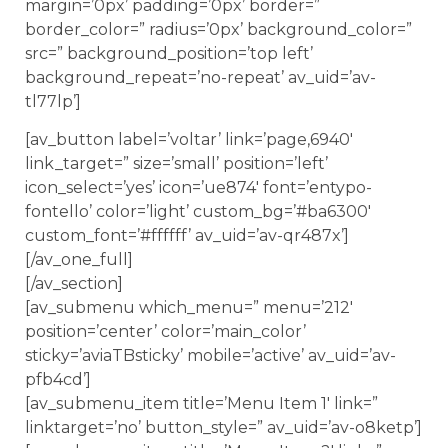
margin=’0px’ padding=’0px’ border=”
border_color=” radius=’0px’ background_color=”
src=” background_position=’top left’
background_repeat=’no-repeat’ av_uid=’av-
tl77lp’]
[av_button label=’voltar’ link=’page,6940′
link_target=” size=’small’ position=’left’
icon_select=’yes’ icon=’ue874′ font=’entypo-
fontello’ color=’light’ custom_bg=’#ba6300′
custom_font=’#ffffff’ av_uid=’av-qr487x’]
[/av_one_full]
[/av_section]
[av_submenu which_menu=” menu=’212′
position=’center’ color=’main_color’
sticky=’aviaTBsticky’ mobile=’active’ av_uid=’av-
pfb4cd’]
[av_submenu_item title=’Menu Item 1′ link=”
linktarget=’no’ button_style=” av_uid=’av-o8ketp’]