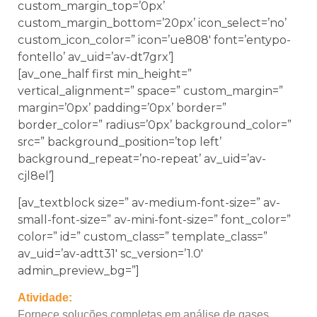
custom_margin_top=’0px’
custom_margin_bottom=’20px’ icon_select=’no’
custom_icon_color=” icon=’ue808′ font=’entypo-
fontello’ av_uid=’av-dt7grx’]
[av_one_half first min_height=”
vertical_alignment=” space=” custom_margin=”
margin=’0px’ padding=’0px’ border=”
border_color=” radius=’0px’ background_color=”
src=” background_position=’top left’
background_repeat=’no-repeat’ av_uid=’av-
cjl8el’]
[av_textblock size=” av-medium-font-size=” av-
small-font-size=” av-mini-font-size=” font_color=”
color=” id=” custom_class=” template_class=”
av_uid=’av-adtt31′ sc_version=’1.0′
admin_preview_bg=”]
Atividade:
Fornece soluções completas em análise de gases,