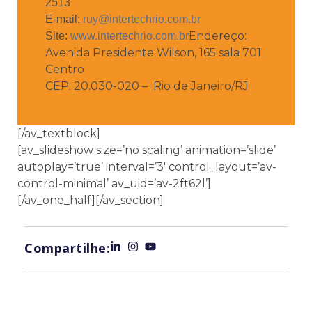
2513
E-mail:
ruy@intertechrio.com.br
Endereço:
Site:
www.intertechrio.com.br
Avenida Presidente Wilson, 165 sala 701
Centro
CEP: 20.030-020 – Rio de Janeiro/RJ
[/av_textblock]
[av_slideshow size=’no scaling’ animation=’slide’
autoplay=’true’ interval=’3′ control_layout=’av-
control-minimal’ av_uid=’av-2ft62l’]
[/av_one_half][/av_section]
Compartilhe: