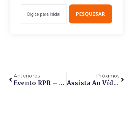
PESQUISAR
Anteriores
Próximos
Evento RPR – Webinar – OPORTUNIDADES, ENCADEAMENTO PRODUTIVO E CONVERGÊNCIA SETORIAL NA CRISE – 22/04/2020 – 17h Às 18h – PARTICIPE!!!
Assista Ao Vídeo: Webinar RPR E Sebrae – OPORTUNIDADES, ENCADEAMENTO PRODUTIVO E CONVERGÊNCIA SETORIAL NA CRISE – 22/04/2020