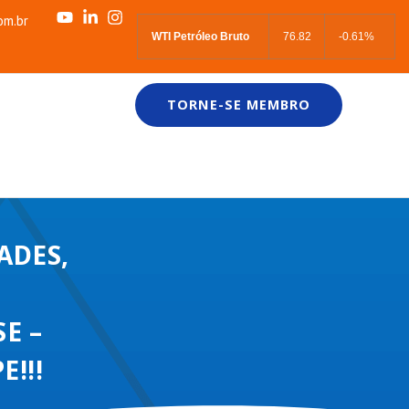
om.br
WTI Petróleo Bruto
76.82
-0.61%
TORNE-SE MEMBRO
ADES,
E
E –
E!!!