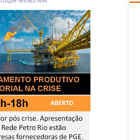
m.us/j/87893637694