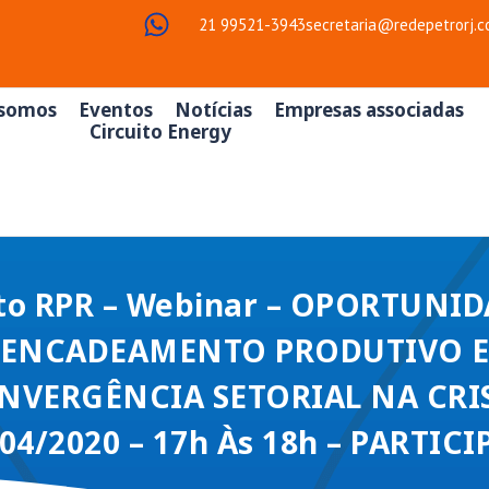
21 99521-3943
secretaria@redepetrorj.c
somos
Eventos
Notícias
Empresas associadas
Circuito Energy
to RPR – Webinar – OPORTUNID
ENCADEAMENTO PRODUTIVO 
NVERGÊNCIA SETORIAL NA CRIS
04/2020 – 17h Às 18h – PARTICIP