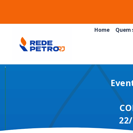
Home
Quem 
Even
CO
22/