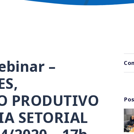
ebinar –
Com
S,
O PRODUTIVO
Pos
IA SETORIAL