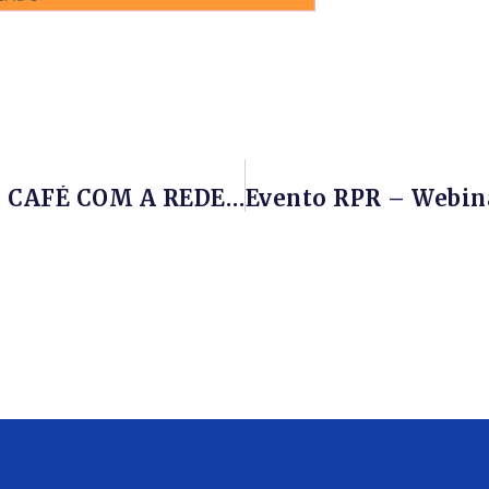
Assista Ao Vídeo: Webinar RPR – CAFÉ COM A REDE – MARICÁ INICIATIVAS E PROJETOS PARA O PÓS CRISE – 17/04/2020