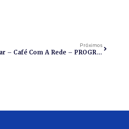
Próximos
Evento RPR – Webinar – Café Com A Rede – PROGRAMA FORNECEDOR CERTIFICADO – 24/04/2020 – De 09h Às 09h40 – PARTICIPE!!!