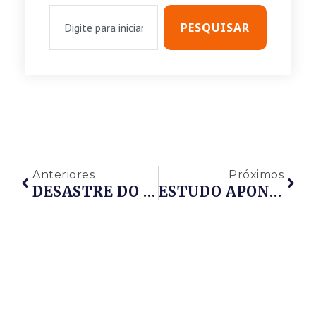
PESQUISAR
Anteriores
Próximos
DESASTRE DO GOLFO DO MÉXICO CAUSOU US$ 17,2 BI EM DANO AMBIENTAL
ESTUDO APONTA NECESSIDADE DE 17 PLATAFORMAS PARA ATENDER PROJETOS PREVISTOS NAS PRÓXIMAS 10 RODADAS DA ANP, ATÉ 2019