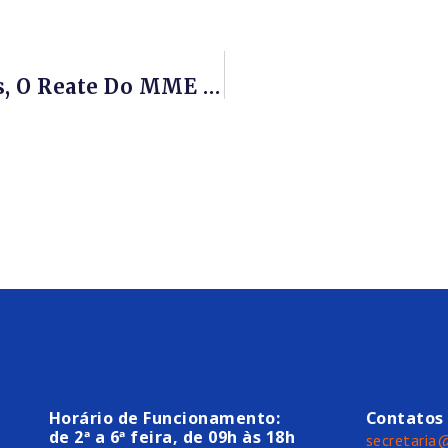
Os Projetos Topázio Da Petrobras, O Reate Do MME E As Novas Rodadas – Encontro Na Sede Da Firjan
Horário de Funcionamento:
Contatos
de 2ª a 6ª feira, de 09h às 18h
secretaria