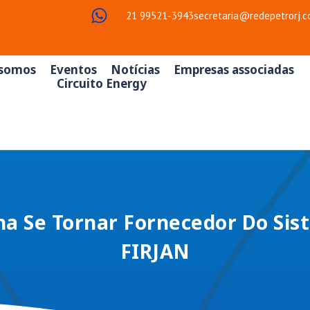
21 99521-3943
secretaria@redepetrorj.c
somos
Eventos
Notícias
Empresas associadas
Circuito Energy
a Se Tornar Fornecedor Do Si
FIRJAN