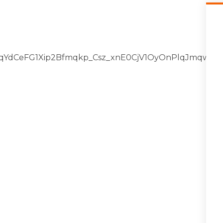
pQLSeqYdCeFG1Xip2Bfmqkp_Csz_xnE0CjV1OyOnPlqJmqwnT