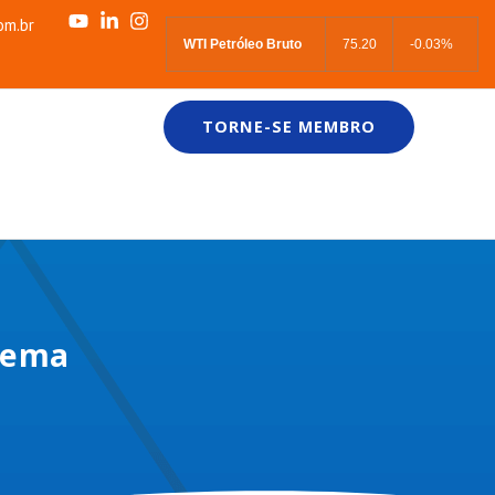
om.br
WTI Petróleo Bruto
75.20
-0.03%
TORNE-SE MEMBRO
stema