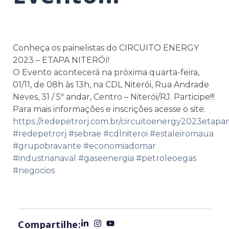
Conheça os painelistas do CIRCUITO ENERGY
2023 – ETAPA NITERÓI!
O Evento acontecerá na próxima quarta-feira,
01/11, de 08h às 13h, na CDL Niterói, Rua Andrade
Neves, 31 / 5º andar, Centro – Niterói/RJ. Participe!!!
Para mais informações e inscrições acesse o site:
https://redepetrorj.com.br/circuitoenergy2023etapan
#redepetrorj
#sebrae
#cdlniteroi
#estaleiromaua
#grupobravante
#economiadomar
#industrianaval
#gaseenergia
#petroleoegas
#negocios
Compartilhe: