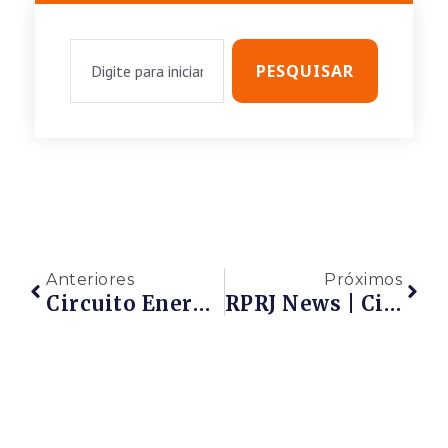
PESQUISAR
Anteriores
Próximos
Circuito Energy 2023 – Etapa Niterói | Evento Presencial | Inscrições Abertas! Participe!!!
RPRJ News | Circuito Energy 2023 – Etapa Niterói | Mais Uma Etapa De Sucesso, Com Muita Informação, Networking E Negócios. Veja Fotos Do Evento!!!