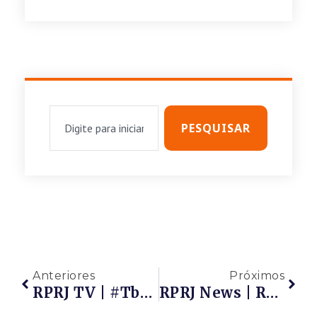
PESQUISAR
Anteriores
Próximos
RPRJ TV | #tbt – Circuito Energy 2022 – Etapa Niterói – Vídeo Institucional Do Evento
RPRJ News | Release Da Reunião Das Associadas Da RPRJ – Rio Oil&Gas 2022, Que Aconteceu Na Última Sexta-Feira, 26/08