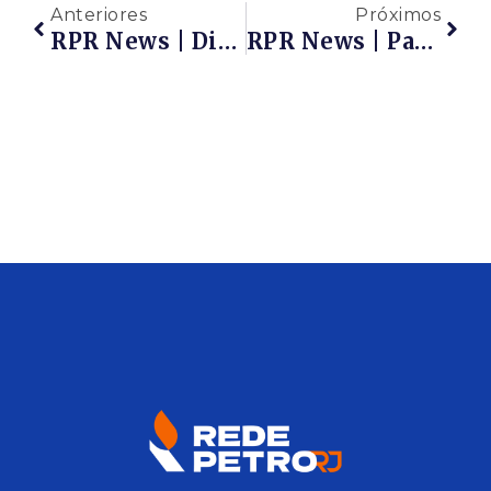
Anteriores
Próximos
RPR News | Diálogos Do Observatório De Inovação | O Novo Marco Legal Das Startups | Quinta-Feira, Dia 14/10, Às 18h – Marque Em Sua Agenda!!!
RPR News | Patrocinado Pela Petrobras, O Festival Hacktudo 2021 Começa Hoje (15/10), Trazendo Cultura Digital, Inovação E Sustentabilidade.