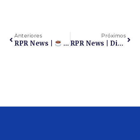
Anteriores
Próximos
RPR News |
Café Com A Rede | Reunião Das Associadas RPR | HOJE, Quinta-Feira, 29/07, Às 18h.
RPR News | Diálogos Do Observatório De Inovação | Edital Sebrae ProGlobal: Edição 2021 | Quinta-Feira, Dia 19/08, Às 18h – Marque Em Sua Agenda!!!