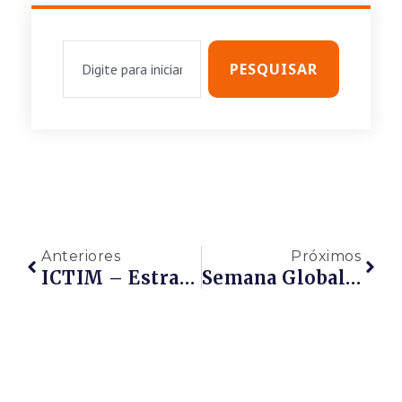
PESQUISAR
Anteriores
Próximos
ICTIM – Estratégia De Debate Sobre Economia Do Conhecimento E A Realização De Hackathon Para Apoiar Inovação No Interior Do Estado
Semana Global Do Empreendedorismo Será Celebrada A Cada Novembro No País