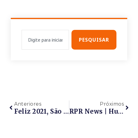
PESQUISAR
Anteriores
Próximos
Feliz 2021, São O Votos Da Rede Petro Rio! Mensagens Das Associadas RPR Em Uma Corrente Do Bem Para 2021.
RPR News | Hugo Miranda, Diretor Da Tracel E Painelista Da Maricá Energy, Fala Sobre Os Projetos Inovadores De Sua Empresa