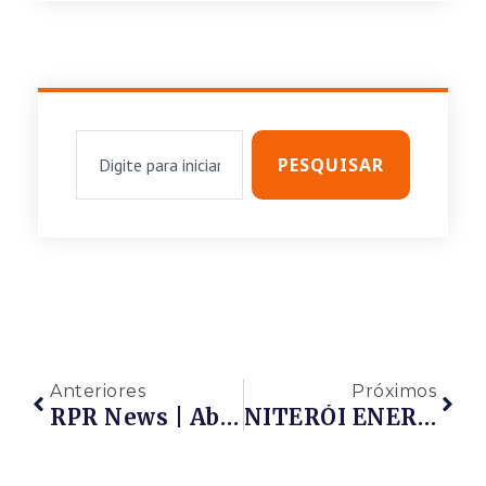
PESQUISAR
Anteriores
Próximos
RPR News | Abertas As Inscrições Para A NITERÓI ENERGY 2020! Dias 11 E 12 De Novembro. PARTICIPE!!!
NITERÓI ENERGY 2020 | Painel 2 – Tema: Inovação E Sustentabilidade Como Catalisadoras De Vantagem Competitiva No Setor De Petróleo, Gás E Energia, Que Aconteceu Em 12/11/2020.