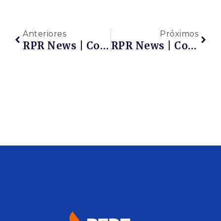
Anteriores
Próximos
RPR News | Coluna Da Associada – QUALITY ASSURANCE | Diagnóstico Auditoria Das Instalações Elétricas
RPR News | Coluna Enfoque | Café Com A Rede E Luiz Alberto Rademaker Novo Da Eletronuclear | Tema: ELETRONUCLEAR: Fonte De Energia E Oportunidades Para O Rio De Janeiro – 09/10/2020