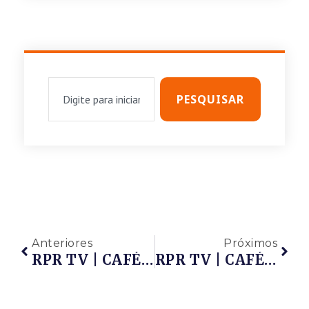
PESQUISAR
Anteriores
Próximos
RPR TV | CAFÉ COM A REDE E PROF. LUIZ BESSA | A IMPORTÂNCIA DA GESTÃO DE PROJ. POR SOFTWARES NO SETOR DE P&G – 25/09/2020
RPR TV | CAFÉ COM A REDE E Os Convidados ZAIMA MILAZZO, Presidente Do Brain, LADMIR CARVALHO, Presidente Da Alterdata E Prof. MARCOS OLIVEIRA, Presidente Do Grupo G10, Sobre A Importância Da Inovação Aberta Para Impulsionar A Sua Empresa – 02/10/2020