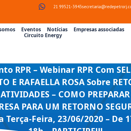
21 99521-3943
secretaria@redepetrorj.c
somos
Eventos
Notícias
Empresas associadas
Circuito Energy
nto RPR – Webinar RPR Com SE
TO E RAFAELLA ROSA Sobre RE
 ATIVIDADES – COMO PREPARAR
RESA PARA UM RETORNO SEGUR
 Terça-Feira, 23/06/2020 – De 
18h – PARTICIPE!!!