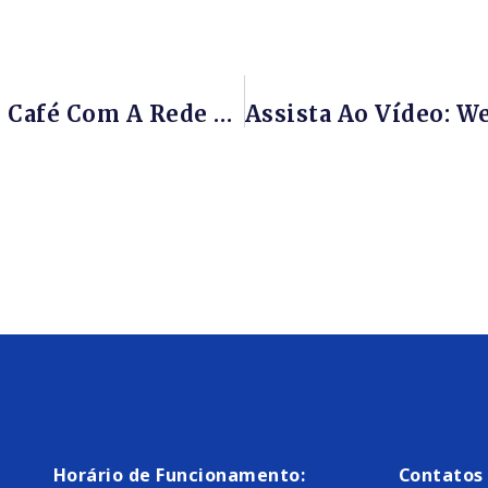
Assista Ao Vídeo: Webinar RPR – Café Com A Rede E KAREN ALVES Da ANP Sobre A IMPORTÂNCIA DA RESPONSABILIDADE SOCIAL NA INDÚSTRIA DO PETRÓLEO E GÁS – 19/06/2020
Horário de Funcionamento:
Contatos