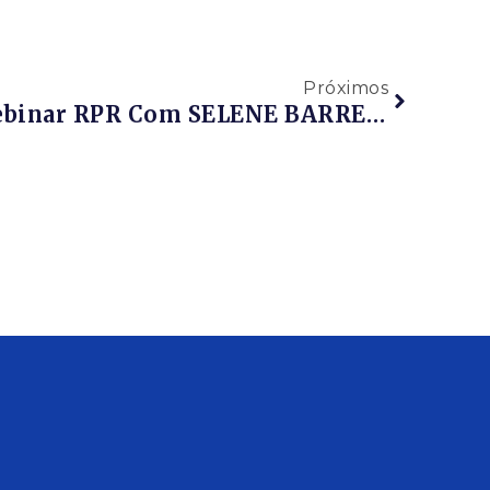
Próximos
Assista Ao Vídeo: Webinar RPR Com SELENE BARRETO E RAFAELLA ROSA Sobre RETOMADA DAS ATIVIDADES – COMO PREPARAR SUA EMPRESA PARA UM RETORNO SEGURO? – 23/06/2020