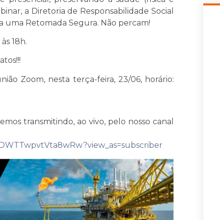
inar, a Diretoria de Responsabilidade Social
para uma Retomada Segura. Não percam!
 às 18h.
tos!!!
união Zoom, nesta terça-feira, 23/06, horário:
remos transmitindo, ao vivo, pelo nosso canal
PxDWTTwpvtVta8wRw?view_as=subscriber