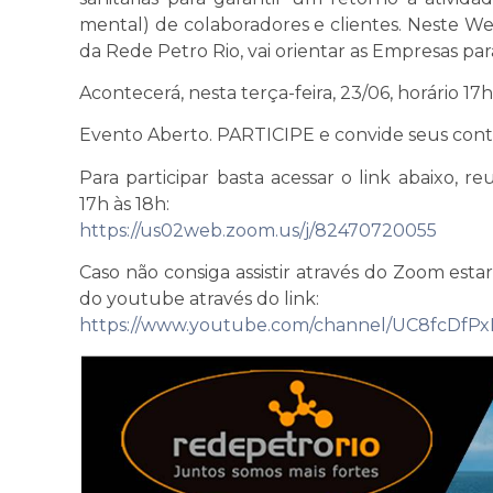
mental) de colaboradores e clientes. Neste Web
da Rede Petro Rio, vai orientar as Empresas 
Acontecerá, nesta terça-feira, 23/06, horário 17h
Evento Aberto. PARTICIPE e convide seus conta
Para participar basta acessar o link abaixo, re
17h às 18h:
https://us02web.zoom.us/j/82470720055
Caso não consiga assistir através do Zoom esta
do youtube através do link:
https://www.youtube.com/channel/UC8fcDf