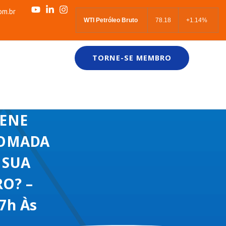
om.br
WTI Petróleo Bruto
78.18
+1.14%
TORNE-SE MEMBRO
LENE
TOMADA
 SUA
O? –
17h Às