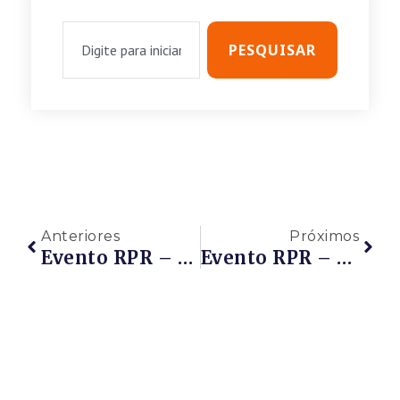
PESQUISAR
Anteriores
Próximos
Evento RPR – Webinar RPR Com JOSÉ CARLOS TIGRE Da ANP Sobre CLÁUSULA DE PD&I / INOVAÇÃO – 19/05/2020 – De 17h Às 18h – PARTICIPE!!!
Evento RPR – CAFÉ COM A REDE E AUGUSTO RAUPP Do INT (Instituto Nacional De Tecnologia) Sobre Investimento Em Startups Através Da PD&I – Nesta Sexta-Feira – 22/05/2020 – 09h Às 09h40 – PARTICIPE!!!