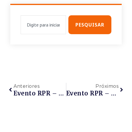
PESQUISAR
Anteriores
Próximos
Evento RPR – CAFÉ COM A REDE E EDUARDO NOGUEIRA, Presidente Da ABMEN – A Importância Da Mentoria Para O Sucesso Das Startups – NESTA SEXTA-FEIRA – 15/05/2020 – 09h Às 09h40 – PARTICIPE!!!
Evento RPR – Webinar RPR Com JOSÉ CARLOS TIGRE Da ANP Sobre CLÁUSULA DE PD&I / INOVAÇÃO – 19/05/2020 – De 17h Às 18h – PARTICIPE!!!