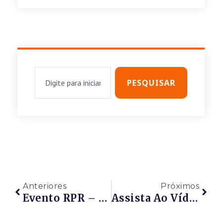
PESQUISAR
Anteriores
Próximos
Evento RPR – Webinar – Café Com A Rede – INOVAÇÃO E EMPREENDEDORISMO SOCIAL – 09/04/2020 – De 09h Às 09h40 – PARTICIPE!!!
Assista Ao Vídeo: Webinar RPR – Café Com A Rede – INOVAÇÃO E EMPREENDEDORISMO SOCIAL – 09/04/2020