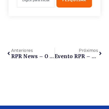
Anteriores
Próximos
RPR News – O Ministro De Minas E Energia, Bento Albuquerque, Defendeu Que Medidas Emergenciais Para O Setor De Petróleo Devem Buscar A Preservação De Pequenas E Médias Empresas De Exploração E Produção Que Entraram No Mercado Brasileiro Nos Últimos Anos.
Evento RPR – Webinar RPR – RESPONSABILIDADE SOCIAL CORPORATIVA – 07/04/2020 – De 17h Às 18h00 – PARTICIPE!!!