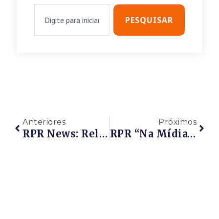
PESQUISAR
Anteriores
Próximos
RPR News: Release – REUNIÃO MENSAL DA RPR Reúne Empresários Com O Cluster Naval Do Estado Do Rio De Janeiro E Crea-RJ
RPR “Na Mídia” – INT Firma Cooperação Com A Rede Petro Rio