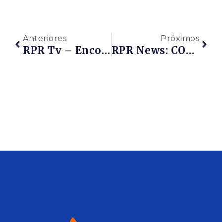
Anteriores
Próximos
RPR Tv – Encontro De Negócios RPR E SEBRAE/RJ – Jan/2020
RPR News: COLUNA DO EMPRESÁRIO – STF Decide Que O Não Recolhimento De ICMS Declarado É Crime