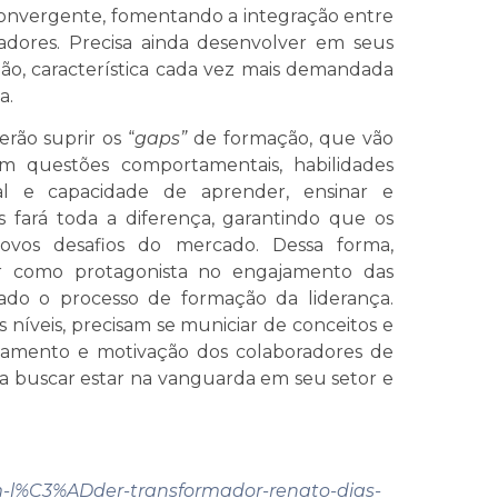
nvergente, fomentando a integração entre
adores. Precisa ainda desenvolver em seus
ção, característica cada vez mais demandada
a.
rão suprir os “
gaps”
de formação, que vão
em questões comportamentais, habilidades
onal e capacidade de aprender, ensinar e
as fará toda a diferença, garantindo que os
novos desafios do mercado. Dessa forma,
r como protagonista no engajamento das
ado o processo de formação da liderança.
os níveis, precisam se municiar de conceitos e
ajamento e motivação dos colaboradores de
 buscar estar na vanguarda em seu setor e
um-l%C3%ADder-transformador-renato-dias-