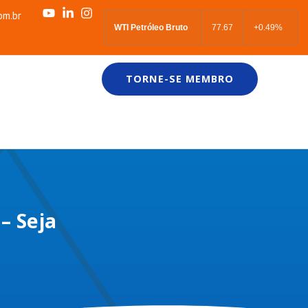
om.br
WTI Petróleo Bruto
77.67
+0.49%
TORNE-SE MEMBRO
 Seja