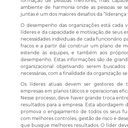
formação de pessoas melhores, mais capazes
ambiente de harmonia onde as pessoas se se
juntas é um dos maiores desafios da “liderança
O desempenho das organizações está cada v
líderes e da capacidade e motivação de seus 
necessidades individuais de cada funcionário p
fracos e a partir daí construir um plano de me
estende às equipes, e também aos próprio
desempenho. Estas informações são de grand
organizacional objetivando serem buscado
necessárias, com a finalidade da organização s
Os líderes atuais devem ser gestores de ta
empresais em planos táticos e operacionais efi
Nesse processo, deve haver grande troca entr
resultados para a empresa. Esta abordagem
promova o engajamento de todos os seus fun
com melhores controles, gestão de risco e de
que busque melhores resultados. O líder deve