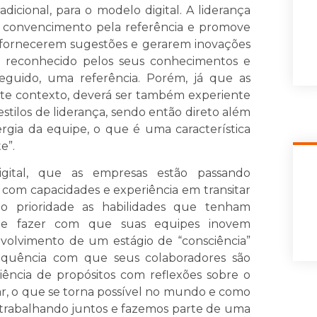
cional, para o modelo digital. A liderança
de convencimento pela referência e promove
 fornecerem sugestões e gerarem inovações
a reconhecido pelos seus conhecimentos e
eguido, uma referência. Porém, já que as
este contexto, deverá ser também experiente
estilos de liderança, sendo então direto além
ergia da equipe, o que é uma característica
e”.
igital, que as empresas estão passando
 com capacidades e experiência em transitar
do prioridade as habilidades que tenham
de e fazer com que suas equipes inovem
nvolvimento de um estágio de “consciência”
equência com que seus colaboradores são
ência de propósitos com reflexões sobre o
r, o que se torna possível no mundo e como
 trabalhando juntos e fazemos parte de uma