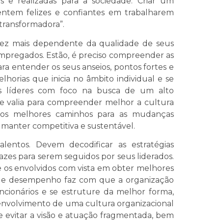
 e realizadas para a sociedade. Criar um
ntem felizes e confiantes em trabalharem
 transformadora”.
ez mais dependente da qualidade de seus
empregados. Estão, é preciso compreender as
ara entender os seus anseios, pontos fortes e
lhorias que inicia no âmbito individual e se
s líderes com foco na busca de um alto
e valia para compreender melhor a cultura
s os melhores caminhos para as mudanças
e manter competitiva e sustentável.
lentos. Devem decodificar as estratégias
cazes para serem seguidos por seus liderados.
e os envolvidos com vista em obter melhores
 de desempenho faz com que a organização
cionários e se estruture da melhor forma,
senvolvimento de uma cultura organizacional
 evitar a visão e atuação fragmentada, bem