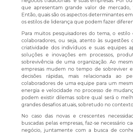
negócios tradicionais” e suas empresas. Por o
que apresentam grande valor de mercado, f
Então, quais são os aspectos determinantes em
os estilos de liderança que podem fazer difere
Para muitos pesquisadores do tema, o estilo
colaboradores, ou seja, atento às sugestões
criatividade dos indivíduos e suas equipes 
soluções e inovações em processos, produt
sobrevivência de uma organização. Ao mesmo
empresas mudem no tempo de sobreviver ex
decisões rápidas, mais relacionada ao pe
colaboradores de uma equipe para um mesmo 
energia e velocidade no processo de mudança.
podem existir dilemas sobre qual será o melho
grandes desafios atuais, sobretudo no contexto
No caso das novas e crescentes necessidad
buscadas pelas empresas, faz-se necessário c
negócio, juntamente com a busca de conh