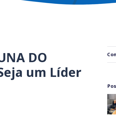
LUNA DO
Com
eja um Líder
Pos