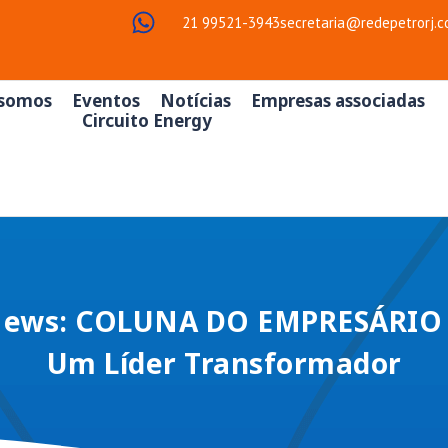
21 99521-3943
secretaria@redepetrorj.c
somos
Eventos
Notícias
Empresas associadas
Circuito Energy
News: COLUNA DO EMPRESÁRIO –
Um Líder Transformador