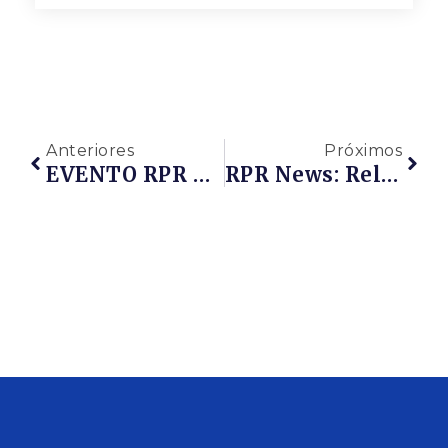
Anteriores
Próximos
EVENTO RPR – ENCONTRO DE NEGÓCIOS – DESAFIOS E OPORTUNIDADES 2020 – PETRÓLEO E GÁS RIO DE JANEIRO
RPR News: Release – Encontro De Negócios REDE PETRO RIO – SEBRAE-RJ