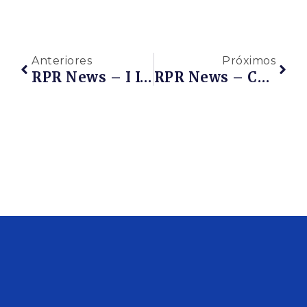
Anteriores
Próximos
RPR News – I Ita Gas&Oil 2019 Na Mídia – Prefeito De Itaboraí Participa Da Apresentação Oficial Do I Ita Gas&Oil
RPR News – Castello Branco E Wilson Witzel Se Reúnem Para Tratar Da Retomada Do COMPERJ E Investimentos Em Campos Maduros