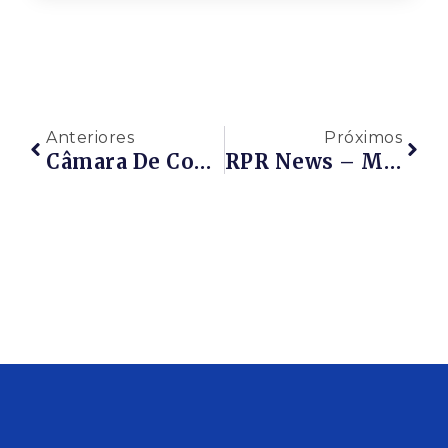
Anteriores
Próximos
Câmara De Comércio Brasil-Alemanha Abre Oportunidades Para Cursos De Capacitação Sobre Energia
RPR News – Ministério Da Infraestrutura Assina Contrato De Adesão Do Terminal Da GNA No Porto Do Açu