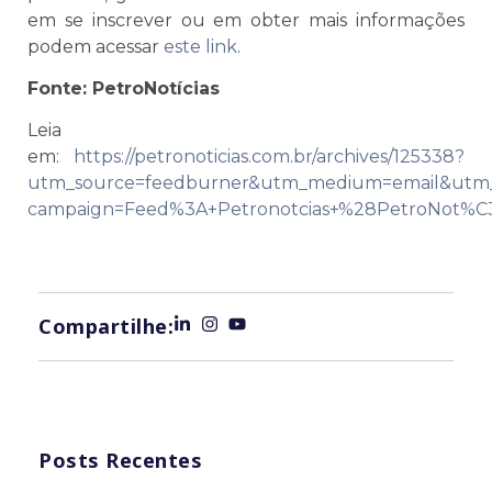
em se inscrever ou em obter mais informações
podem acessar
este link
.
Fonte: PetroNotícias
Leia
em:
https://petronoticias.com.br/archives/125338?
utm_source=feedburner&utm_medium=email&utm
campaign=Feed%3A+Petronotcias+%28PetroNot%C
Compartilhe:
Posts Recentes