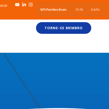
om.br
WTI Petróleo Bruto
74.76
-0.62%
TORNE-SE MEMBRO