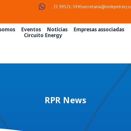
21 99521-3943
secretaria@redepetrorj.c
somos
Eventos
Notícias
Empresas associadas
Circuito Energy
RPR News