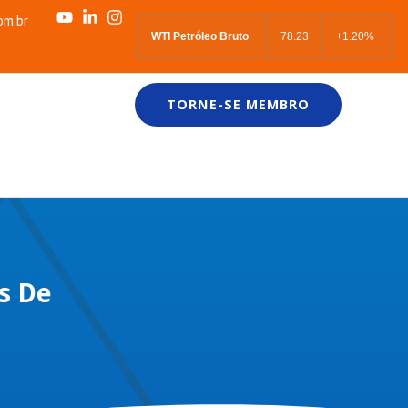
om.br
WTI Petróleo Bruto
78.23
+1.20%
TORNE-SE MEMBRO
s De