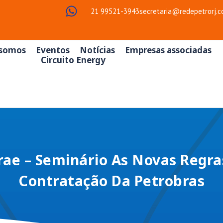
21 99521-3943
secretaria@redepetrorj.c
somos
Eventos
Notícias
Empresas associadas
Circuito Energy
rae – Seminário As Novas Regra
Contratação Da Petrobras