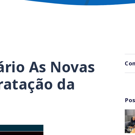
ário As Novas
Com
ratação da
Pos