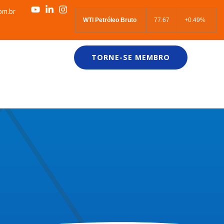
om.br
WTI Petróleo Bruto
77.67
+0.49%
TORNE-SE MEMBRO