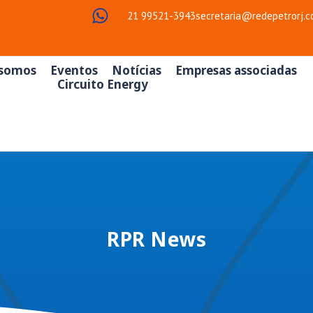
21 99521-3943
secretaria@redepetrorj.c
somos
Eventos
Notícias
Empresas associadas
Circuito Energy
RPR News