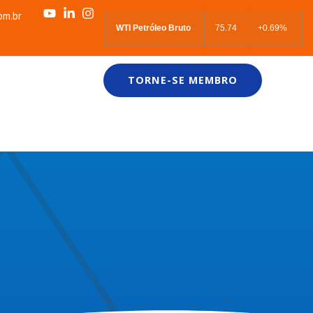
om.br
WTI Petróleo Bruto
75.74
+0.69%
TORNE-SE MEMBRO