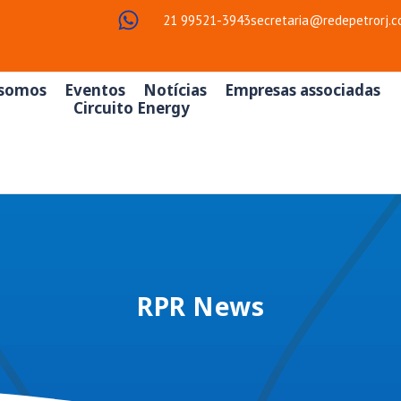
21 99521-3943
secretaria@redepetrorj.c
somos
Eventos
Notícias
Empresas associadas
Circuito Energy
RPR News