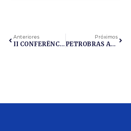
Anteriores
Próximos
II CONFERÊNCIA E ENCONTRO DE NEGÓCIOS DO SETOR DE PETRÓLEO DO SUL E SUDESTE – PETROSUL 2017
PETROBRAS ABRE CAMINHO PARA NOVOS OPERADORES