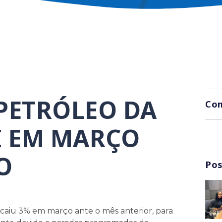
PETRÓLEO DA
Com
I EM MARÇO
O
Pos
 caiu 3% em março ante o mês anterior, para