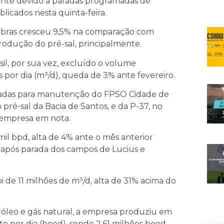
lmente devido a paradas programadas de
licados nesta quinta-feira.
robras cresceu 9,5% na comparação com
odução do pré-sal, principalmente.
il, por sua vez, excluído o volume
s por dia (m³/d), queda de 3% ante fevereiro.
paradas para manutenção do FPSO Cidade de
 pré-sal da Bacia de Santos, e da P-37, no
 empresa em nota.
il bpd, alta de 4% ante o mês anterior
 após parada dos campos de Lucius e
 de 11 milhões de m³/d, alta de 31% acima do
óleo e gás natural, a empresa produziu em
te por dia (boed), sendo 2,61 milhões boed