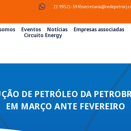
21 99521-3943
secretaria@redepetrorj.c
somos
Eventos
Notícias
Empresas associadas
Circuito Energy
ÇÃO DE PETRÓLEO DA PETROBR
EM MARÇO ANTE FEVEREIRO