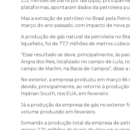
2,12 milhões de barris por dia (bpd), principa
plataformas, apontaram dados da petroleira pub
Mas a extração de petróleo no Brasil pela Pet
março do ano passado, com impacto de nova pr
A produção de gás natural da petroleira no Bras
liquefeito, foi de 77,7 milhões de metros cúbico
“Esse resultado se deve, principalmente, às 
Angra dos Reis, localizado no campo de Lula, no
campo de Marlim, na Bacia de Campos”, disse a
No exterior, a empresa produziu em março 66 m
devido, principalmente, ao retorno à produção
Hadrian South, nos EUA, em fevereiro.
Já a produção da empresa de gás no exterior foi
volume produzido em fevereiro.
Somando a produção total da empresa de petr
março 2,74 milhões de barris de óleo equivalen