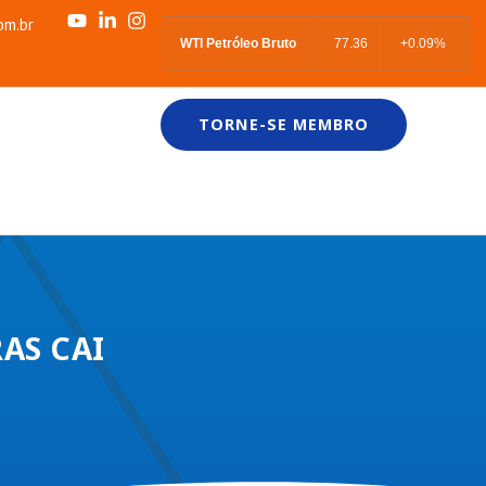
om.br
WTI Petróleo Bruto
77.36
+0.09%
TORNE-SE MEMBRO
AS CAI