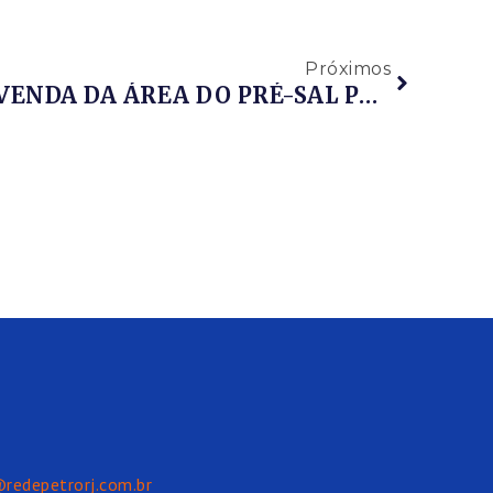
Próximos
JUSTIÇA SUSPENDE VENDA DA ÁREA DO PRÉ-SAL PELA PETROBRAS À STATOIL, DIZ FNP
@redepetrorj.com.br