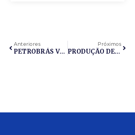
Anteriores
Próximos
PETROBRÁS VAI FAZER APRESENTAÇÃO SOBRE REDUÇÃO DE CUSTOS EM PROJETOS SUBSEA NA OTC 2017
PRODUÇÃO DE PETRÓLEO AUMENTA 14,6% EM COMPARAÇÃO A FEVEREIRO DE 2016